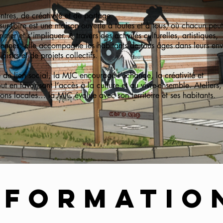
ntres, de créativité et de partage.
ur-Loire est une maison ouverte à toutes et à tous, où chacun peut
rimer et s’impliquer. À travers des activités culturelles, artistiques,
oyennes, elle accompagne les habitants de tous âges dans leurs env
oisirs et de projets collectifs.
 de lien social, la MJC encourage l’échange, la créativité et
t en favorisant l’accès à la culture et au vivre-ensemble. Ateliers,
ons locales… la MJC évolue avec son territoire et ses habitants.
nformatio