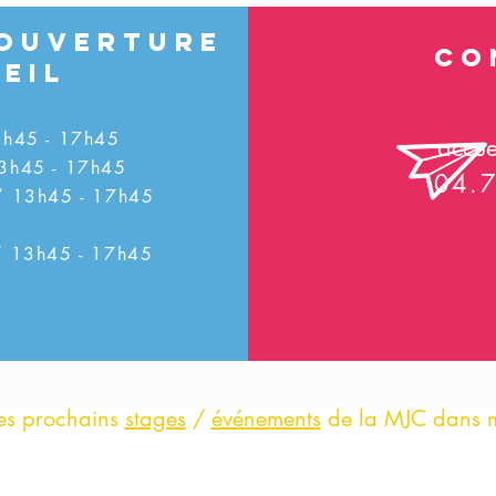
'ouverture
Co
eil
3h45 - 17h45
accue
13h45 - 17h45
04.
/ 13h45 - 17h45
/ 13h45 - 17h45
 les prochains
stages
/
événements
de la MJC dans 