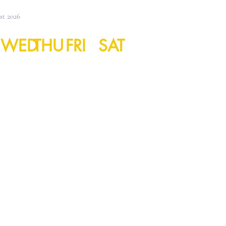
st 2026
WED
THU
FRI
SAT