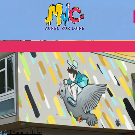
M
J
C
d’Aurec-sur-Loire