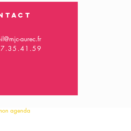
ntact
il@mjc-aurec.fr
77.35.41.59
mon agenda