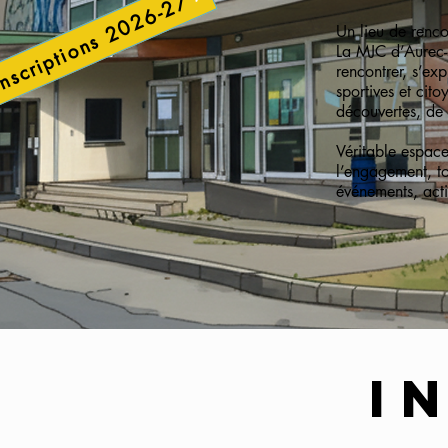
nscriptions 2026-27
Un lieu de renco
La MJC d’Aurec-s
rencontrer, s’exp
sportives et cit
découvertes, de l
Véritable espace
l’engagement, tou
événements, acti
I