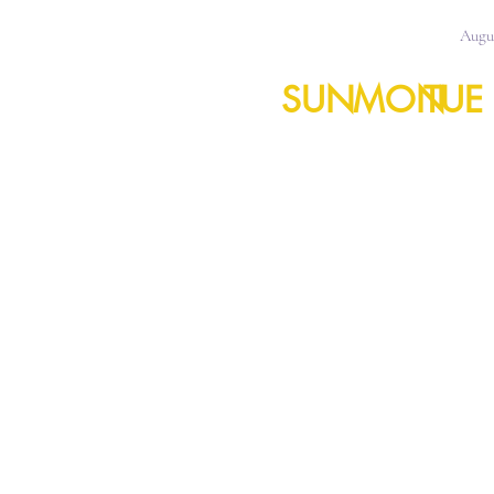
Augu
SUN
MON
TUE