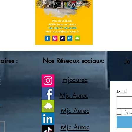
aires :
Nos Réseaux sociaux:
Je
mjcaurec
E‑mail
Mjc Aurec
Mjc Aurec
Mjc Aurec